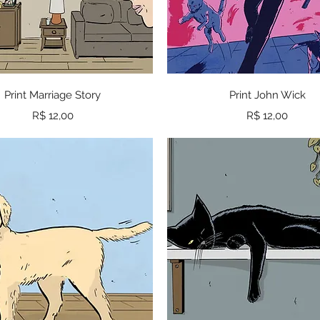
Visualização rápida
Visualização rápid
Print Marriage Story
Print John Wick
Preço
Preço
R$ 12,00
R$ 12,00