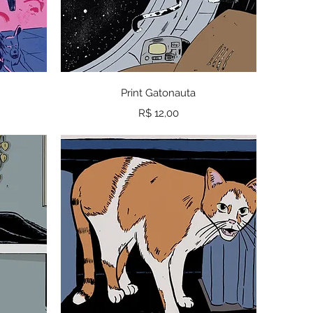
a
Visualização rápida
Print Gatonauta
Preço
R$ 12,00