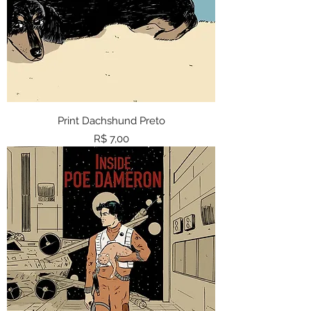
Print Dachshund Preto
Preço
R$ 7,00