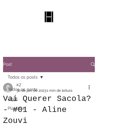
Selo Harvi
Post
Todos os posts
KZ
Todos os posts
30 de jan. de 2023
1 min de leitura
Vai Querer Sacola?
Liget
- #01 - Aline
Playlists
Zouvi