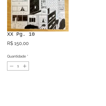
XX Pg. 10
Preço
R$ 150,00
Quantidade
*
Adicionar ao carrinho
Tinta nanquim, lápis azul, e guache
branco em bristol board de 280g.
11x17 polegadas.