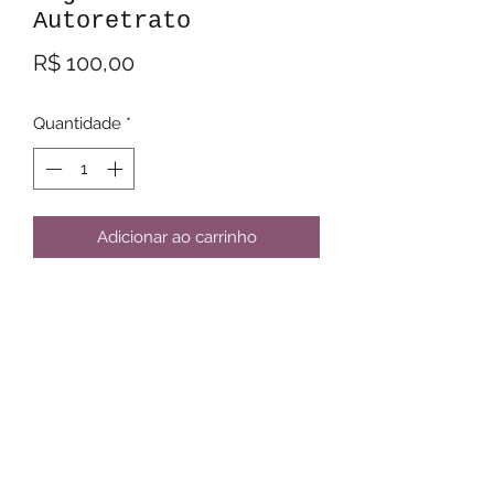
Autoretrato
Preço
R$ 100,00
Quantidade
*
Adicionar ao carrinho
Arte interna da Liget 03. Autorretrato
e gato da seção de cartas. Tinta
nanquim e lápis azul sobre bristol
board 170g. Tamanho A4.